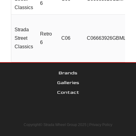
6
Classics
Strada
Retro
Street
C06
C06663926GBMLR
6
Classics
Brands
Galleries
Contact
Copyright© Strada Wheel Group 2025 |
Privacy Policy