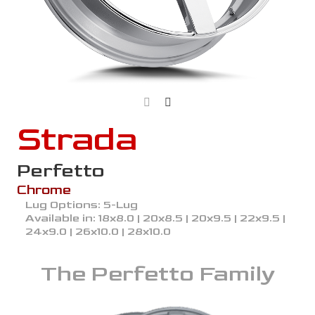
Strada
Perfetto
Chrome
Lug Options:
5-Lug
Available in:
18x8.0 | 20x8.5 | 20x9.5 | 22x9.5 |
24x9.0 | 26x10.0 | 28x10.0
The
Perfetto
Family