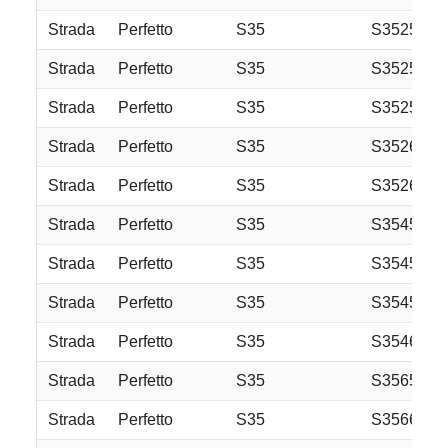
Strada
Perfetto
S35
S3525151
Strada
Perfetto
S35
S3525154
Strada
Perfetto
S35
S3525391
Strada
Perfetto
S35
S3526352
Strada
Perfetto
S35
S3526392
Strada
Perfetto
S35
S3545144
Strada
Perfetto
S35
S3545151
Strada
Perfetto
S35
S3545204
Strada
Perfetto
S35
S3546392
Strada
Perfetto
S35
S3565392
Strada
Perfetto
S35
S3566392