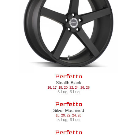
Perfetto
Stealth Black
16
,
17
,
18
,
20
,
22
,
24
,
26
,
28
5-Lug
,
6-Lug
Perfetto
Silver Machined
18
,
20
,
22
,
24
,
26
5-Lug
,
6-Lug
Perfetto