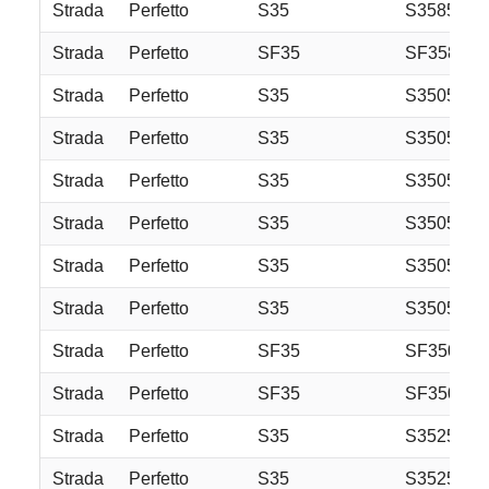
Strada
Perfetto
S35
S3585204
Strada
Perfetto
SF35
SF358855
Strada
Perfetto
S35
S3505083
Strada
Perfetto
S35
S3505123
Strada
Perfetto
S35
S3505124
Strada
Perfetto
S35
S3505143
Strada
Perfetto
S35
S3505201
Strada
Perfetto
S35
S3505203
Strada
Perfetto
SF35
SF350855
Strada
Perfetto
SF35
SF350855
Strada
Perfetto
S35
S3525124
Strada
Perfetto
S35
S3525144