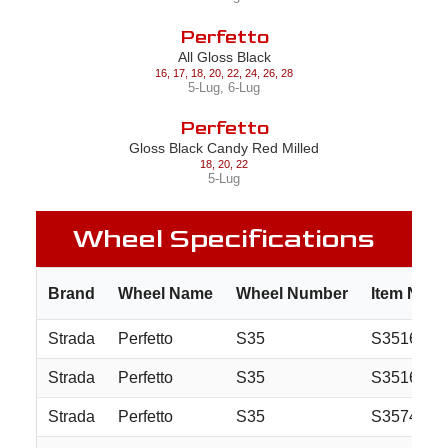
Perfetto
All Gloss Black
16
,
17
,
18
,
20
,
22
,
24
,
26
,
28
5-Lug
,
6-Lug
Perfetto
Gloss Black Candy Red Milled
18
,
20
,
22
5-Lug
Wheel Specifications
Brand
Wheel Name
Wheel Number
Item Num
Strada
Perfetto
S35
S351650
Strada
Perfetto
S35
S351651
Strada
Perfetto
S35
S357400