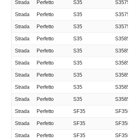
Strada
Perfetto
S35
S357500
Strada
Perfetto
S35
S357514
Strada
Perfetto
S35
S357520
Strada
Perfetto
S35
S358500
Strada
Perfetto
S35
S358505
Strada
Perfetto
S35
S358508
Strada
Perfetto
S35
S358512
Strada
Perfetto
S35
S358514
Strada
Perfetto
S35
S358520
Strada
Perfetto
SF35
SF35885
Strada
Perfetto
SF35
SF35885
Strada
Perfetto
SF35
SF35885