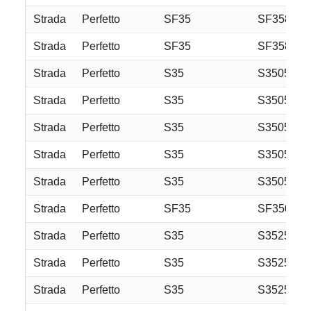
Strada
Perfetto
SF35
SF35885
Strada
Perfetto
SF35
SF35885
Strada
Perfetto
S35
S350500
Strada
Perfetto
S35
S350508
Strada
Perfetto
S35
S350512
Strada
Perfetto
S35
S350514
Strada
Perfetto
S35
S350520
Strada
Perfetto
SF35
SF35085
Strada
Perfetto
S35
S352512
Strada
Perfetto
S35
S352514
Strada
Perfetto
S35
S352520