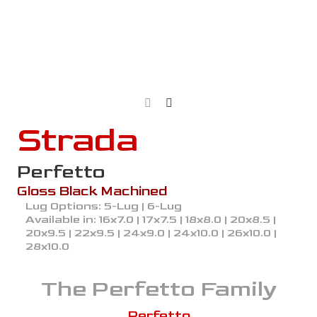
Strada
Perfetto
Gloss Black Machined
Lug Options:
5-Lug | 6-Lug
Available in:
16x7.0 | 17x7.5 | 18x8.0 | 20x8.5 |
20x9.5 | 22x9.5 | 24x9.0 | 24x10.0 | 26x10.0 |
28x10.0
The
Perfetto
Family
Perfetto