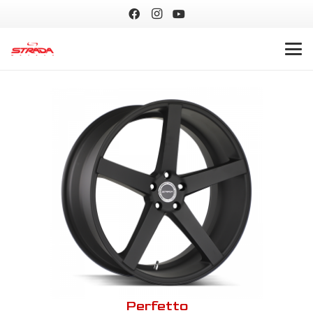
Perfetto