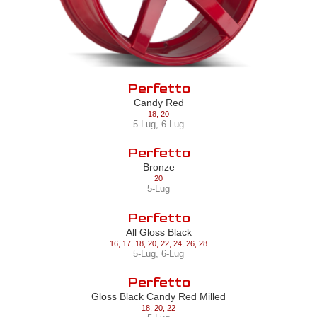
Perfetto
Candy Red
18
,
20
5-Lug
,
6-Lug
Perfetto
Bronze
20
5-Lug
Perfetto
All Gloss Black
16
,
17
,
18
,
20
,
22
,
24
,
26
,
28
5-Lug
,
6-Lug
Perfetto
Gloss Black Candy Red Milled
18
,
20
,
22