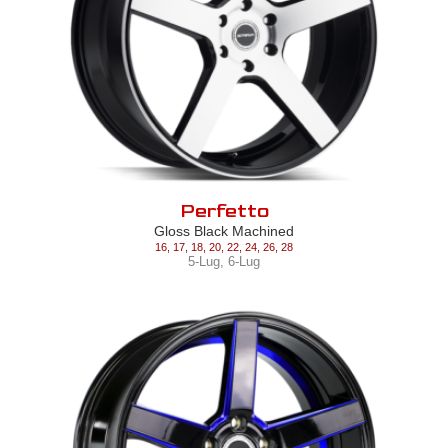
Perfetto
Gloss Black Machined
16
,
17
,
18
,
20
,
22
,
24
,
26
,
28
5-Lug
,
6-Lug