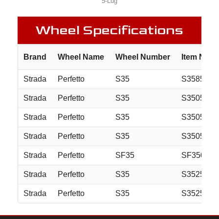
5-Lug
Wheel Specifications
Brand
Wheel Name
Wheel Number
Item Num
Strada
Perfetto
S35
S358514
Strada
Perfetto
S35
S350512
Strada
Perfetto
S35
S350514
Strada
Perfetto
S35
S350520
Strada
Perfetto
SF35
SF35085
Strada
Perfetto
S35
S352514
Strada
Perfetto
S35
S352515